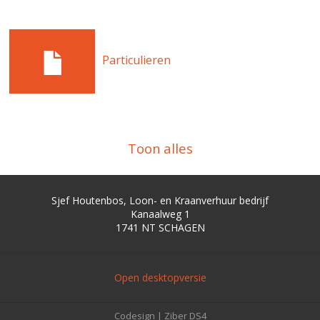
Particulieren
Toon alles
Sjef Houtenbos, Loon- en Kraanverhuur bedrijf
Kanaalweg 1
1741 NT
SCHAGEN
Open desktopversie
Codesign |
Ziber DS4