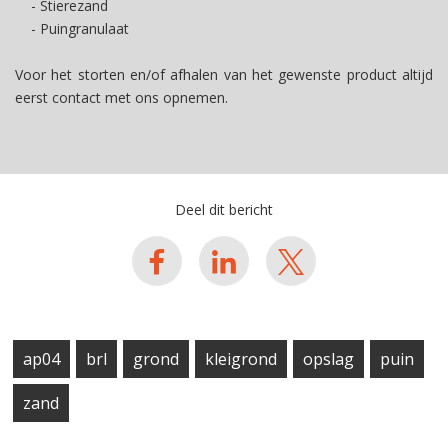
- Stierezand
- Puingranulaat
Voor het storten en/of afhalen van het gewenste product altijd
eerst contact met ons opnemen.
Deel dit bericht
ap04
brl
grond
kleigrond
opslag
puin
zand