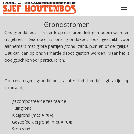
Grondstromen
Agrarisch loonwerk
Grondverzet - infra
Transport
CO
Ons gronddepot is in der loop der jaren flink gemoderniseerd en
uitgebreid. Daardoor is ons gronddepot ook geschikt voor
aannemers met grote partijen grond, zand, puin en of dergelijke.
Zoeken
Nieuws
Home
Facebook
Dat kan dan op ons verharde depot gestort worden. Maar het is
ook geschikt voor particulieren.
Op ons eigen gronddepot, achter het bedrijf, ligt altijd op
voorraad;
- gecomposteerde teeltaarde
- Tuingrond
- Kleigrond (met AP04)
- Gezeefde kleigrond (met AP04)
- Stopzand