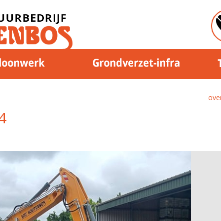
over
4