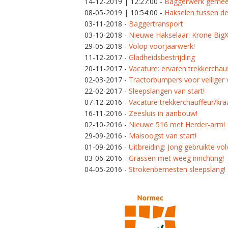
14-12-2019 | 12:27:00
-
Baggerwerk gemee
08-05-2019 | 10:54:00
-
Hakselen tussen de
03-11-2018
-
Baggertransport
03-10-2018
-
Nieuwe Hakselaar: Krone BigX
29-05-2018
-
Volop voorjaarwerk!
11-12-2017
-
Gladheidsbestrijding
20-11-2017
-
Vacature: ervaren trekkerchau
02-03-2017
-
Tractorbumpers voor veiliger 
22-02-2017
-
Sleepslangen van start!
07-12-2016
-
Vacature trekkerchauffeur/kra
16-11-2016
-
Zeesluis in aanbouw!
02-10-2016
-
Nieuwe 516 met Herder-arm!
29-09-2016
-
Maisoogst van start!
01-09-2016
-
Uitbreiding: Jong gebruikte vo
03-06-2016
-
Grassen met weeg inrichting!
04-05-2016
-
Strokenbemesten sleepslang!