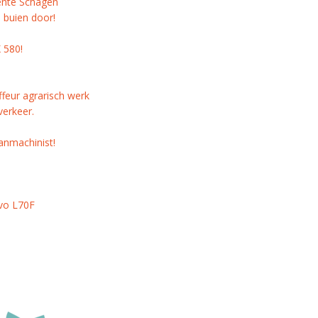
nte Schagen
 buien door!
 580!
ffeur agrarisch werk
verkeer.
anmachinist!
lvo L70F