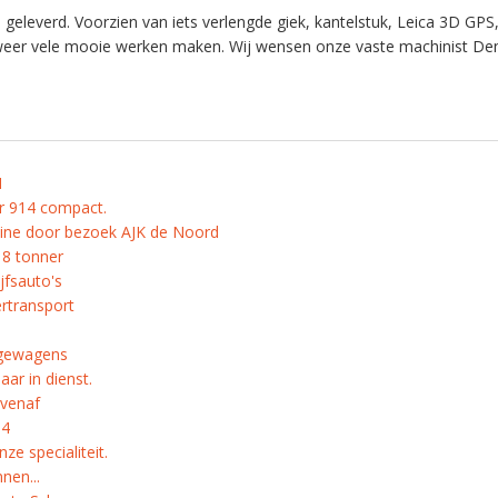
 geleverd. Voorzien van iets verlengde giek, kantelstuk, Leica 3D GPS
 weer vele mooie werken maken. Wij wensen onze vaste machinist De
H
rr 914 compact.
ntine door bezoek AJK de Noord
 8 tonner
jfsauto's
rtransport
gewagens
aar in dienst.
ovenaf
14
ze specialiteit.
nen...