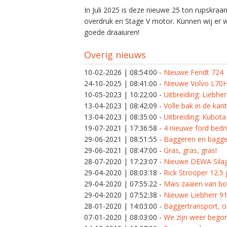
In Juli 2025 is deze nieuwe 25 ton rupskraan
overdruk en Stage V motor. Kunnen wij er
goede draaiuren!
Overig nieuws
10-02-2026 | 08:54:00
-
Nieuwe Fendt 724
24-10-2025 | 08:41:00
-
Nieuwe Volvo L70
10-05-2023 | 10:22:00
-
Uitbreiding: Liebhe
13-04-2023 | 08:42:09
-
Volle bak in de ka
13-04-2023 | 08:35:00
-
Uitbreiding: Kubota
19-07-2021 | 17:36:58
-
4 nieuwe ford bedri
29-06-2021 | 08:51:55
-
Baggeren en bagge
29-06-2021 | 08:47:00
-
Gras, gras, gras!
28-07-2020 | 17:23:07
-
Nieuwe DEWA Sila
29-04-2020 | 08:03:18
-
Rick Strooper 12.5 j
29-04-2020 | 07:55:22
-
Mais zaaien van b
29-04-2020 | 07:52:38
-
Nieuwe Liebherr 9
28-01-2020 | 14:03:00
-
Baggertransport, on
07-01-2020 | 08:03:00
-
We zijn weer begon